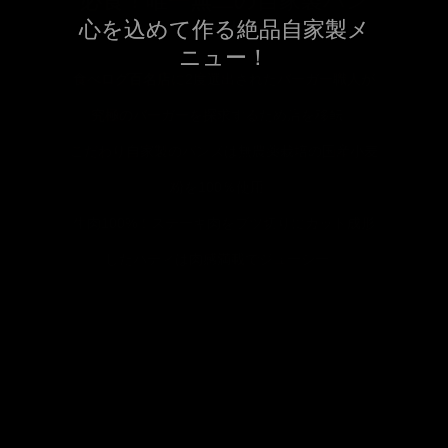
心を込めて作る絶品自家製メ
ニュー！
こだわりの食材を使用した絶品料理を豊富にご用
意！
人気の自家製ベーコンをはじめ、パスタやグリル
など多彩なラインナップをお楽しみいただけま
す。