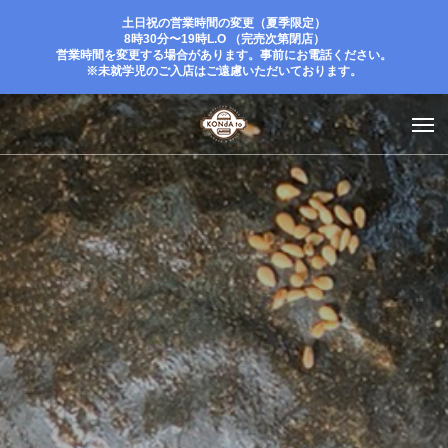
土日祝の営業時間の変更（夏季限定）
8時30分〜19時L.O （完売次第閉店）
営業時間を変更する場合があります。事前にお電話ください。
※未就学児のご入店はご遠慮いただいております。