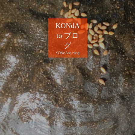
KONdA
to ブロ
グ
KONdA to blog