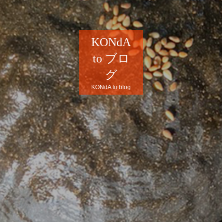
KONdA
to ブロ
グ
KONdA to blog