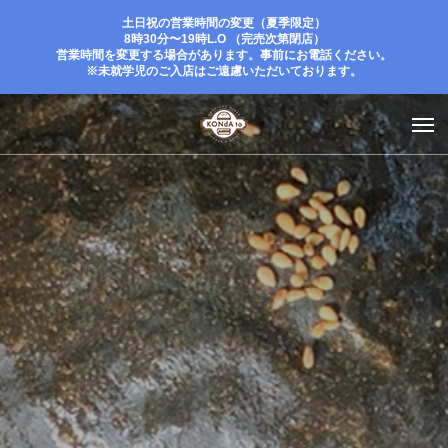
土日祝の営業時間の変更（夏季限定）
8時30分〜19時L.O （完売次第閉店）
営業時間を変更する場合があります。事前にお電話ください。
※未就学児のご入店はご遠慮いただいております。